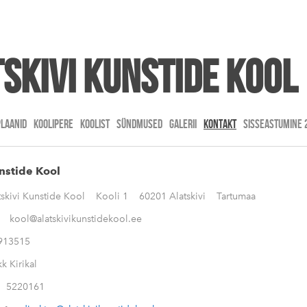
skivi kunstide kool
PLAANID
KOOLIPERE
KOOLIST
SÜNDMUSED
GALERII
KONTAKT
SISSEASTUMINE 
nstide Kool
skivi Kunstide Kool Kooli 1 60201 Alatskivi Tartumaa
l:
kool@alatskivikunstidekool.ee
913515
k Kirikal
l:
5220161