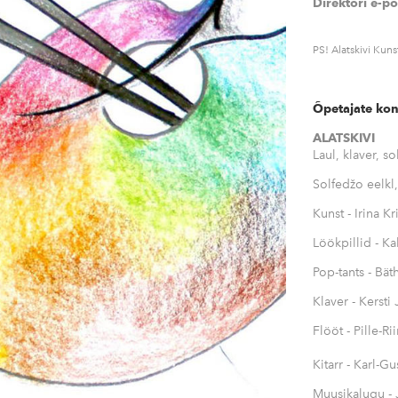
Direktori e-
PS! Alatskivi Kuns
Õpetajate kon
ALATSKIVI
Laul, klaver, so
Solfedžo eelkl,
Kunst - Irina 
Löökpillid - Ka
Pop-tants - Bät
Klaver - Kersti
Flööt - Pille-R
Kitarr - Karl-G
Muusikalugu -