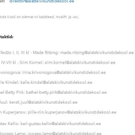
post:
direktor@alatskivikunstidekool.ee
tide Kooli on olemas nii kaldteed, invalift ja -wc.
taktid:
lfedžo I, II, III kl - Made Ritsing: made.ritsing@alatskivikunstidekool.ee
 IV-VII kl - Siim Kornel: siim.kornel@alatskivikunstidekool.ee
Krivonogova: irina.krivonogova@alatskivikunstidekool.ee
lle Kindel: kalle.kindel@alatskivikunstidekool.ee
hel-Betty Pirk: bathel-betty.pirk@alatskivikunstidekool.ee
 Juul: kersti.juul@alatskivikunstidekool.ee
iin Kuperjanov: pille-riin.kuperjanov@alatskivikunstidekool.ee
ustav Kello: karl-gustav.kello@alatskivikunstidekool.ee
 Joosep Lamp: joosep.lamp@alatskivikunstidekool.ee