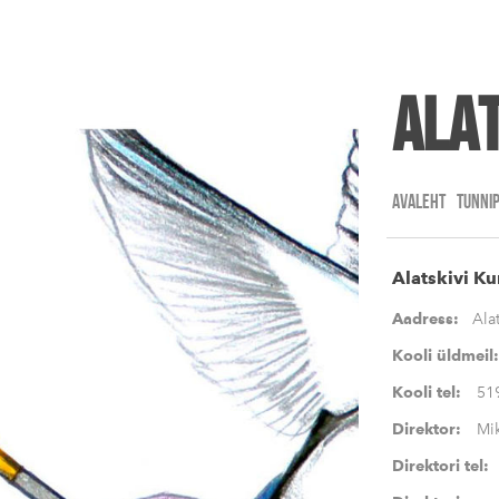
Alat
AVALEHT
TUNNI
Alatskivi Ku
Aadress:
Alat
Kooli üldmei
Kooli tel:
51
Direktor:
Mik
Direktori te